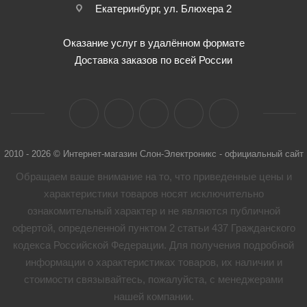
Екатеринбург, ул. Блюхера 2
Оказание услуг в удалённом формате
Доставка заказов по всей России
2010 - 2026 © Интернет-магазин Слон-Электроникс - официальный сайт
Обращаем ваше внимание на то, что приведенные цены и
характеристики товaров носят исключительно
ознакомительный характер и не являются публичной
офертой, определенной пунктом 2 статьи 437 Гражданского
кодекса Российской Федерации. Для получения подробной
информации о характеристиках товaров, их наличии и
стоимости связывайтесь, пожалуйста, с менеджерами
нашей компании.