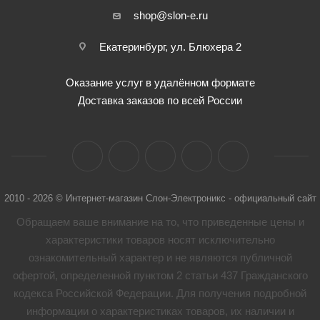
shop@slon-e.ru
Екатеринбург, ул. Блюхера 2
Оказание услуг в удалённом формате
Доставка заказов по всей России
2010 - 2026 © Интернет-магазин Слон-Электроникс - официальный сайт
Обращаем ваше внимание на то, что приведенные цены и
характеристики товaров носят исключительно
ознакомительный характер и не являются публичной
офертой, определенной пунктом 2 статьи 437 Гражданского
кодекса Российской Федерации. Для получения подробной
информации о характеристиках товaров, их наличии и