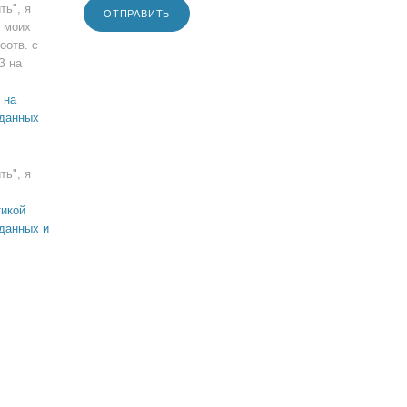
ть", я
ОТПРАВИТЬ
 моих
оотв. с
З на
 на
 данных
ть", я
икой
данных и