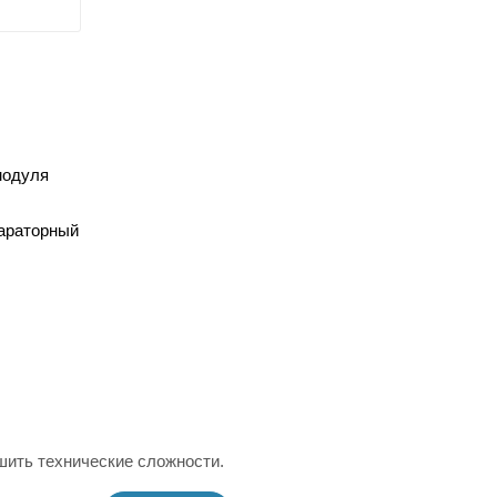
модуля
параторный
шить технические сложности.