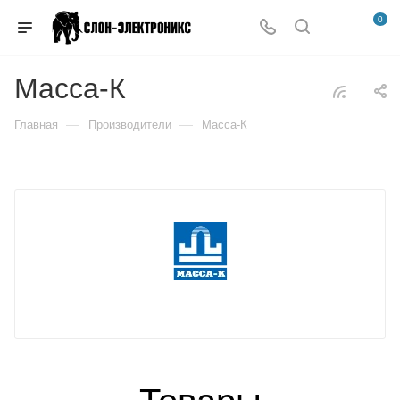
0
Масса-К
—
—
Главная
Производители
Масса-К