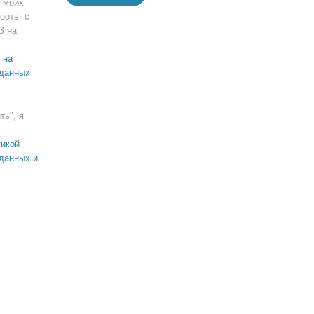
 моих
оотв. с
З на
 на
 данных
ть", я
икой
данных и