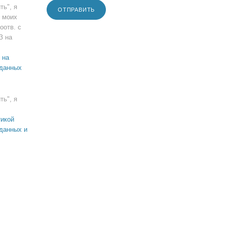
ть", я
ОТПРАВИТЬ
 моих
оотв. с
З на
 на
 данных
ть", я
икой
данных и