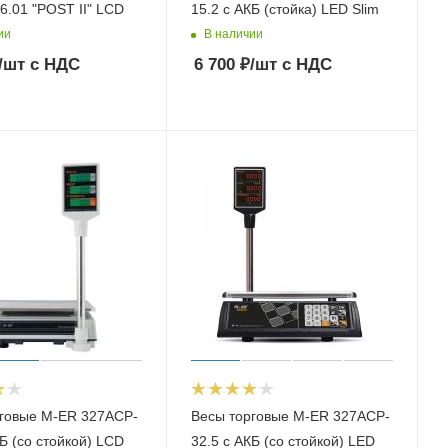
6.01 "POST II" LCD
15.2 с АКБ (стойка) LED Slim
ии
В наличии
/шт
с НДС
6 700
₽
/шт
с НДС
рговые M-ER 327ACP-
Весы торговые M-ER 327ACP-
КБ (со стойкой) LCD
32.5 с АКБ (со стойкой) LED