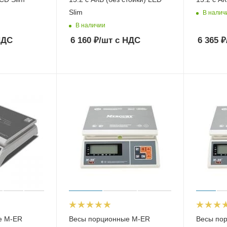
Slim
В налич
В наличии
НДС
6 160
₽
/шт
с НДС
6 365
₽
е M-ER
Весы порционные M-ER
Весы по