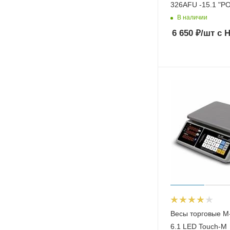
326AFU -15.1 "PO
В наличии
6 650
₽
/шт
с 
Весы торговые M
6.1 LED Touch-M