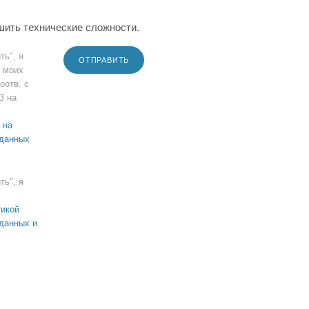
шить технические сложности.
ть", я
ОТПРАВИТЬ
 моих
оотв. с
З на
 на
 данных
ть", я
икой
данных и