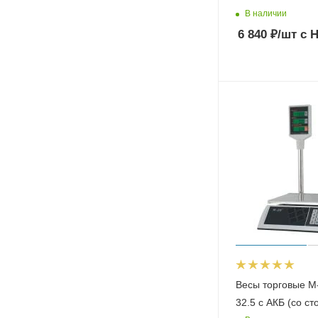
В наличии
6 840
₽
/шт
с 
Весы торговые M
32.5 с АКБ (со с