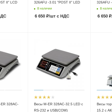
ST II" LCD
326AFU -3.01 "POST II" LED
326AFU -
В наличии
В налич
НДС
6 650
₽
/шт
с НДС
6 650
₽
-ER 328AC-
Весы M-ER 328AC-32.5 LED с
Весы то
RS-232 и USB(COM)
15.2 с А