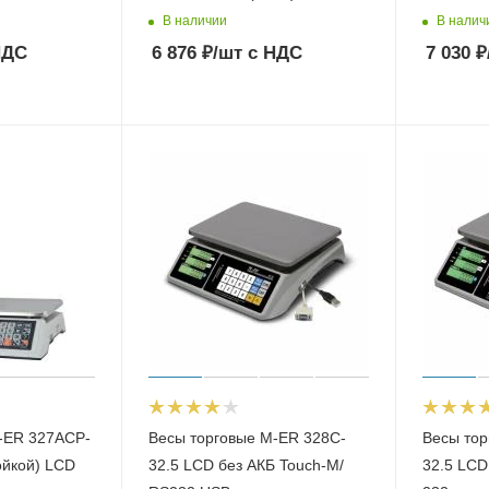
В наличии
В налич
НДС
6 876
₽
/шт
с НДС
7 030
₽
-ER 327АСP-
Весы торговые M-ER 328C-
Весы тор
тойкой) LCD
32.5 LСD без АКБ Touch-M/
32.5 LCD