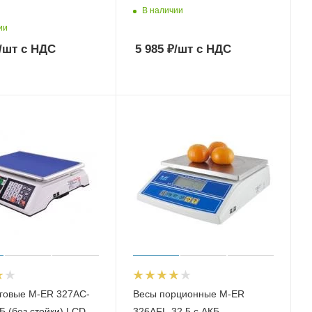
В наличии
ии
/шт
с НДС
5 985
₽
/шт
с НДС
говые M-ER 327AC-
Весы порционные M-ER
КБ (без стойки) LCD
326AFL-32.5 с АКБ