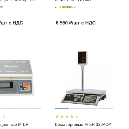
ии
В наличии
/шт
с НДС
6 550
₽
/шт
с НДС
рционные M-ER
Весы торговые M-ER 326ACP-