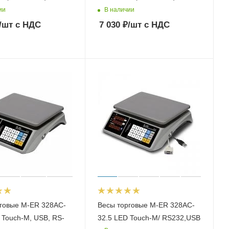
ии
В наличии
/шт
с НДС
7 030
₽
/шт
с НДС
говые M-ER 328AC-
Весы торговые M-ER 328AC-
 Touch-M, USB, RS-
32.5 LЕD Touch-M/ RS232,USB