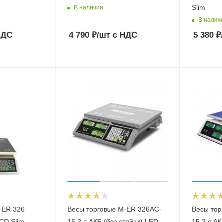
Slim
В наличии
В налич
НДС
4 790
₽
/шт
с НДС
5 380
₽
-ER 326
Весы торговые M-ER 326AC-
Весы тор
CD Slim
15.2 с АКБ (без стойки) LED
15.2 с А