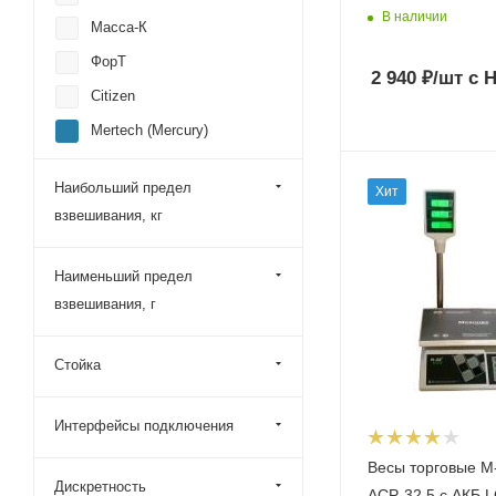
В наличии
Масса-К
ФорТ
2 940
₽
/шт
с 
Citizen
Mertech (Mercury)
MAS
Наибольший предел
Хит
МИДЛ
взвешивания, кг
Наименьший предел
взвешивания, г
Стойка
Интерфейсы подключения
Весы торговые M
Дискретность
ACP-32.5 с АКБ L