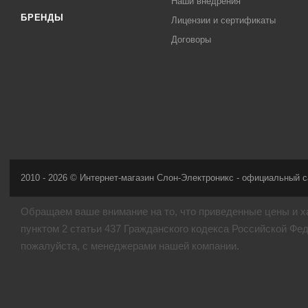
Наши внедрения
БРЕНДЫ
Лицензии и сертификаты
Договоры
2010 - 2026 © Интернет-магазин Слон-Электроникс - официальный с
Обращаем ваше внимание на то, что приведенные цены и х
пунктом 2 статьи 437 Гражданского кодекса Российской Фе
пожалуйста, с менеджерами нашей компании.