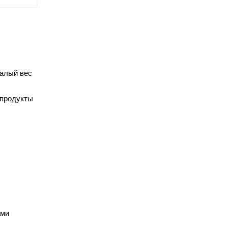
малый вес
 продукты
ами