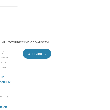
шить технические сложности.
ть", я
ОТПРАВИТЬ
 моих
оотв. с
З на
 на
 данных
ть", я
икой