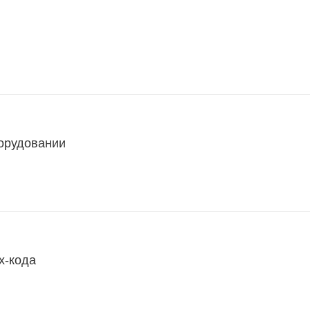
борудовании
х-кода