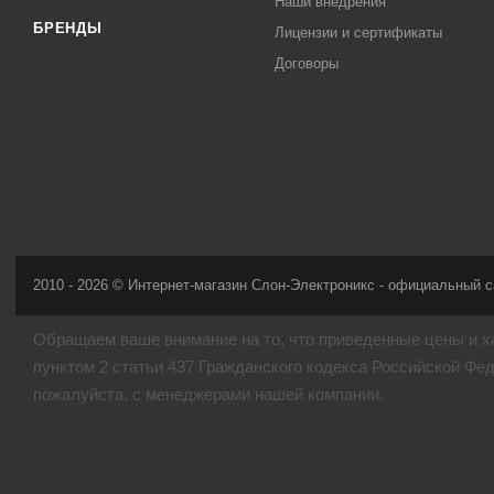
Наши внедрения
БРЕНДЫ
Лицензии и сертификаты
Договоры
2010 - 2026 © Интернет-магазин Слон-Электроникс - официальный с
Обращаем ваше внимание на то, что приведенные цены и х
пунктом 2 статьи 437 Гражданского кодекса Российской Фе
пожалуйста, с менеджерами нашей компании.