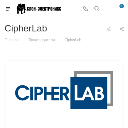
0
CipherLab
—
—
Главная
Производители
CipherLab