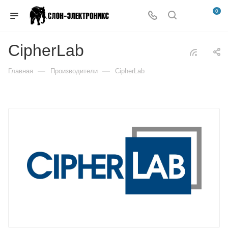
0
CipherLab
—
—
Главная
Производители
CipherLab