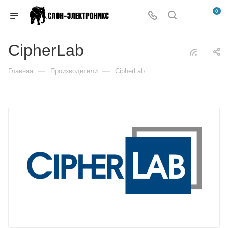
0
CipherLab
—
—
Главная
Производители
CipherLab