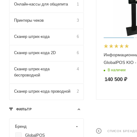
Онлайн-кассы для общепита
1
Принтеры чеков
3
Сканер штрих-кода
6
Сканер штрих-кода 2D
6
Информационны
GlobalPOS KIO -
Сканер штрих-кода
4
В наличии
беспроводной
140 500
₽
Сканер штрих-кода проводной
2
ФИЛЬТР
Бренд
СПИСОК БРЕНД
GlobalPOS