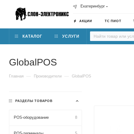
Екатеринбург
АКЦИИ
ТС ПИОТ
КАТАЛОГ
УСЛУГИ
GlobalPOS
—
—
Главная
Производители
GlobalPOS
РАЗДЕЛЫ ТОВАРОВ
POS-оборудование
8
POS-терминалы
5