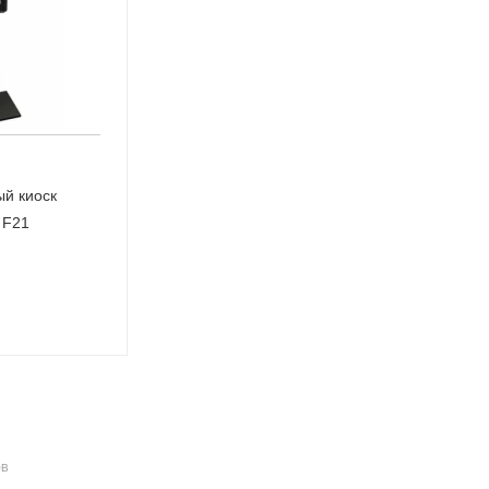
й киоск
 F21
ОВ