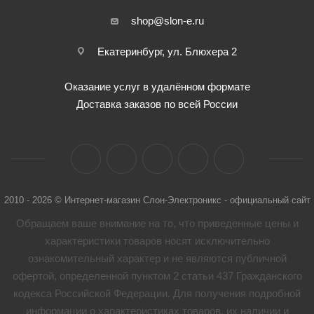
shop@slon-e.ru
Екатеринбург, ул. Блюхера 2
Оказание услуг в удалённом формате
Доставка заказов по всей России
2010 - 2026 © Интернет-магазин Слон-Электроникс - официальный сайт
Обращаем ваше внимание на то, что приведенные цены и
характеристики товaров носят исключительно
ознакомительный характер и не являются публичной
офертой, определенной пунктом 2 статьи 437 Гражданского
кодекса Российской Федерации. Для получения подробной
информации о характеристиках товaров, их наличии и