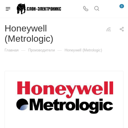
0
Honeywell
(Metrologic)
—
—
Главная
Производители
Honeywell (Metrologic)