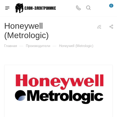
0
Honeywell
(Metrologic)
—
—
Главная
Производители
Honeywell (Metrologic)