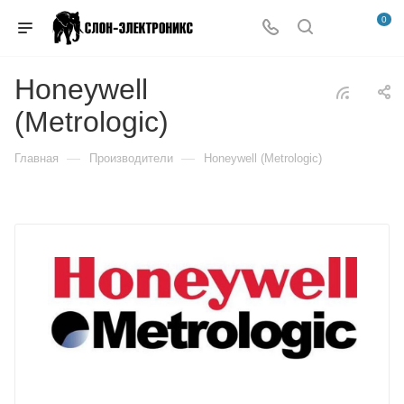
0
Honeywell
(Metrologic)
—
—
Главная
Производители
Honeywell (Metrologic)