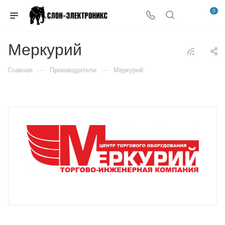
0
Меркурий
—
—
Главная
Производители
Меркурий