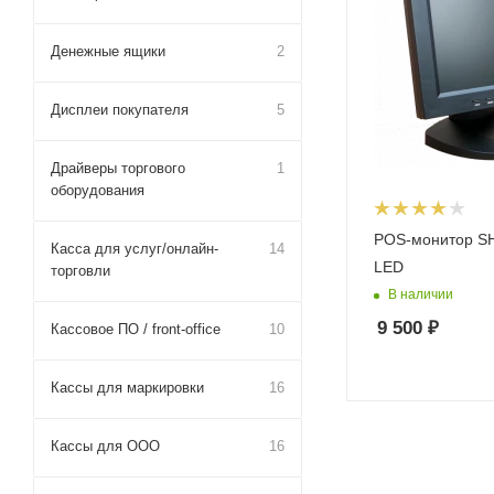
Денежные ящики
2
Дисплеи покупателя
5
Драйверы торгового
1
оборудования
POS-монитор SHTRIH TFT
Касса для услуг/онлайн-
14
LED
торговли
В наличии
9 500
₽
Кассовое ПО / front-office
10
Кассы для маркировки
16
Кассы для ООО
16