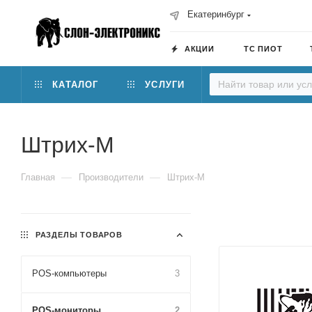
Екатеринбург
АКЦИИ
ТС ПИОТ
КАТАЛОГ
УСЛУГИ
Штрих-М
—
—
Главная
Производители
Штрих-М
РАЗДЕЛЫ ТОВАРОВ
POS-компьютеры
3
POS-мониторы
2