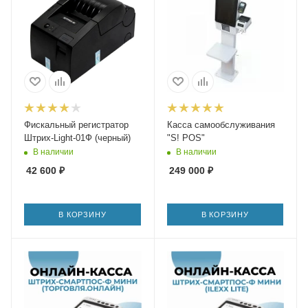
Фискальный регистратор
Касса самообслуживания
Штрих-Light-01Ф (черный)
"S! POS"
В наличии
В наличии
42 600
₽
249 000
₽
В КОРЗИНУ
В КОРЗИНУ