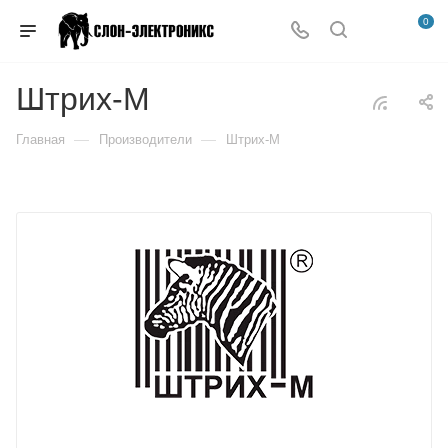
0
Штрих-М
—
—
Главная
Производители
Штрих-М