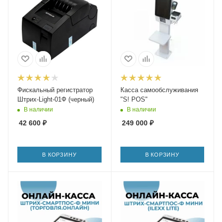
Фискальный регистратор
Касса самообслуживания
Штрих-Light-01Ф (черный)
"S! POS"
В наличии
В наличии
42 600
₽
249 000
₽
В КОРЗИНУ
В КОРЗИНУ