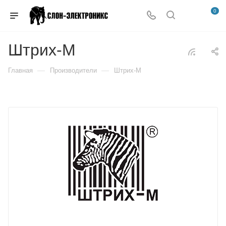
0
Штрих-М
—
—
Главная
Производители
Штрих-М