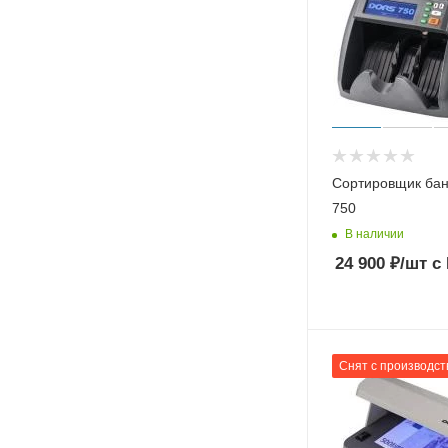
Сортировщик ба
750
В наличии
24 900
₽
/шт
с
Снят с производст