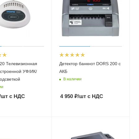
20 Телевизионная
Детектор банкнот DORS 200 c
встроенной УФ/ИК/
АКБ
одсветкой
В наличии
ии
/шт
с НДС
4 950
₽
/шт
с НДС