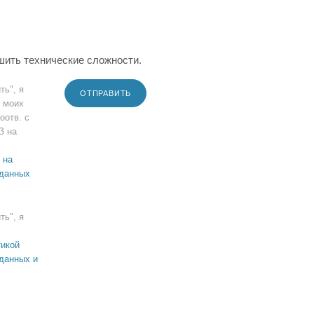
шить технические сложности.
ть", я
ОТПРАВИТЬ
 моих
оотв. с
З на
 на
 данных
ть", я
икой
данных и