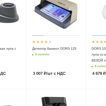
кая лупа с
Детектор банкнот DORS 125
DORS 10
лупа со 
В наличии
БЕЛОЙ п
В налич
НДС
3 007
₽
/шт
с НДС
4 679
₽