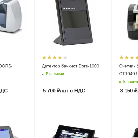
 DORS-
Детектор банкнот Dors-1000
Счетчик 
CT1040 
В наличии
В налич
НДС
5 700
₽
/шт
с НДС
8 150
₽