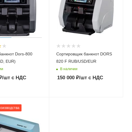
банкнот Dors-800
Сортировщик банкнот DORS
D, EUR)
820 F RUB/USD/EUR
ии
В наличии
₽
/шт
с НДС
150 000
₽
/шт
с НДС
роизводства