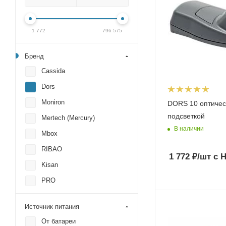
1 772
796 575
Бренд
Cassida
Dors
Moniron
DORS 10 оптичес
подсветкой
Mertech (Mercury)
В наличии
Mbox
RIBAO
1 772
₽
/шт
с 
Kisan
PRO
Источник питания
От батареи