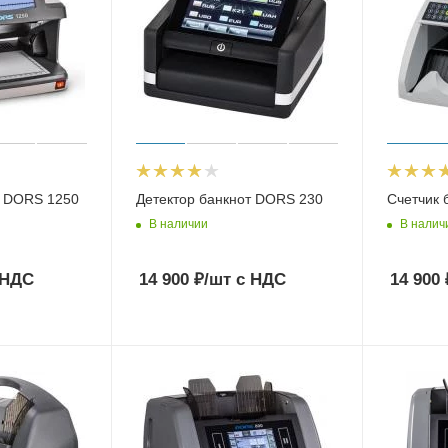
т DORS 1250
Детектор банкнот DORS 230
Счетчик 
В наличии
В налич
 НДС
14 900
₽
/шт
с НДС
14 900