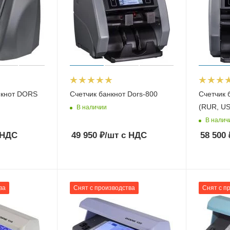
нкнот DORS
Счетчик банкнот Dors-800
Счетчик 
(RUR, US
В наличии
В налич
 НДС
49 950
₽
/шт
с НДС
58 500
ва
Снят с производства
Снят с п