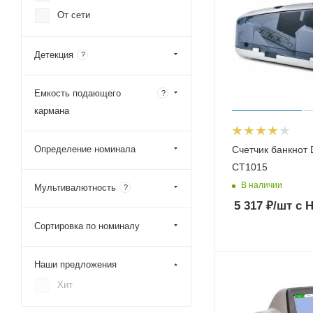
От сети
Детекция
?
Емкость подающего
?
кармана
Определение номинала
Счетчик банкнот
CT1015
В наличии
Мультивалютность
?
5 317
₽
/шт
с 
Сортировка по номиналу
Наши предложения
Хит