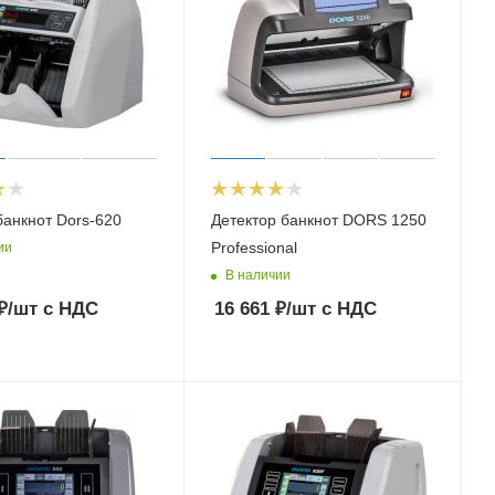
банкнот Dors-620
Детектор банкнот DORS 1250
Professional
ии
В наличии
₽
/шт
с НДС
16 661
₽
/шт
с НДС