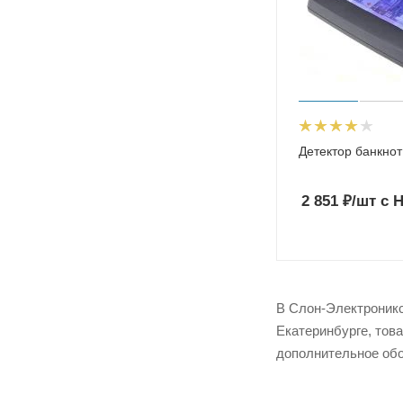
Детектор банкно
2 851
₽
/шт
с 
В Слон-Электроникс
Екатеринбурге, тов
дополнительное обо