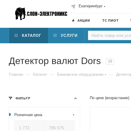
Екатеринбург
АКЦИИ
ТС ПИОТ
КАТАЛОГ
УСЛУГИ
Детектор валют Dors
19
—
—
—
Главная
Каталог
Банковское оборудование
Детекто
По цене (возрастание)
ФИЛЬТР
Розничная цена