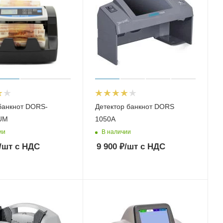
банкнот DORS-
Детектор банкнот DORS
UM
1050A
ии
В наличии
/шт
с НДС
9 900
₽
/шт
с НДС