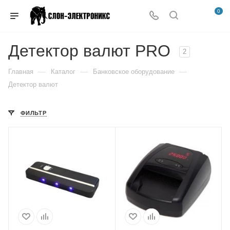
0
Детектор валют PRO
2
—
—
—
Главная
Каталог
Банковское оборудование
Детектор валют
ФИЛЬТР