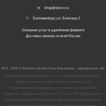
shop@slon-e.ru
Екатеринбург, ул. Блюхера 2
Оказание услуг в удалённом формате
Доставка заказов по всей России
2010 - 2026 © Интернет-магазин Слон-Электроникс - официальный сайт
Обращаем ваше внимание на то, что приведенные цены и
характеристики товaров носят исключительно
ознакомительный характер и не являются публичной
офертой, определенной пунктом 2 статьи 437 Гражданского
кодекса Российской Федерации. Для получения подробной
информации о характеристиках товaров, их наличии и