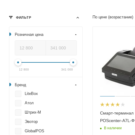
По цене (возрастание)
ФИЛЬТР
Розничная цена
12 800
341 000
Бренд
LiteBox
Атол
Штрих-М
Смарт-терминал
POScenter-A7L-Ф
Эвотор
В наличии
GlobalPOS