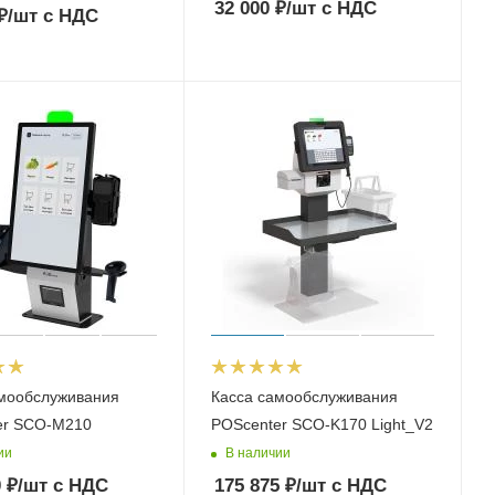
32 000
₽
/шт
с НДС
₽
/шт
с НДС
амообслуживания
Касса самообслуживания
er SCO-M210
POScenter SCO-K170 Light_V2
ии
В наличии
0
₽
/шт
с НДС
175 875
₽
/шт
с НДС