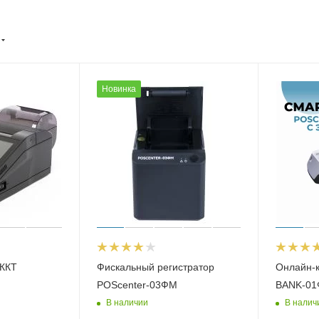
Новинка
 ККТ
Фискальный регистратор
Онлайн-
POScenter-03ФМ
BANK-01Ф
В наличии
В налич