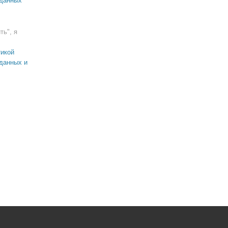
 данных
ть", я
икой
данных и