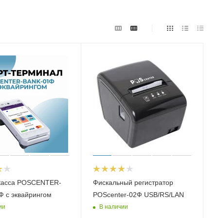
касса POSCENTER-
Фискальный регистратор
 с эквайрингом
POScenter-02Ф USB/RS/LAN
ии
В наличии