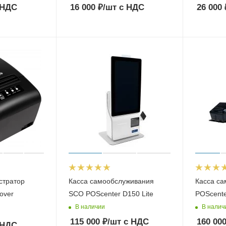
 НДС
16 000
₽
/шт
с НДС
26 000
стратор
Касса самообслуживания
Касса с
over
SCO POScenter D150 Lite
POScent
В наличии
В налич
115 000
₽
/шт
с НДС
160 00
 НДС