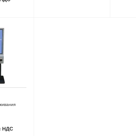
живания
 НДС