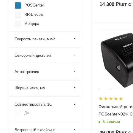
14 300
₽
/шт
с
POSCenter
RR-Electro
Мещера
Нева
Скорость печати, мм/с
РИТЕЙЛ
МодульКасса
Сенсорный дисплей
aQsi
WINTEC
Автоотрезчик
Кассатка
Ширина чека, мм
Совместимость с 1С
Фискальный реги
Да
POScenter-02Ф C
В наличии
Встроенный эквайринг
49 000
₽
/шт
с