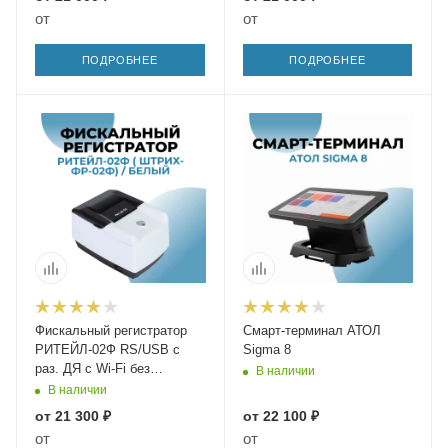
от
от
ПОДРОБНЕЕ
ПОДРОБНЕЕ
Фискальный регистратор
Смарт-терминал АТОЛ
РИТЕЙЛ-02Ф RS/USB с
Sigma 8
раз. ДЯ c Wi-Fi без
В наличии
автоотрезчика
В наличии
от
21 300 ₽
от
22 100 ₽
от
от