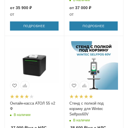
В наличии
от
35 900 ₽
от
37 000 ₽
от
от
ПОДРОБНЕЕ
ПОДРОБНЕЕ
Онлайн-касса АТОЛ 55 v2
Стенд с полкой под
Ф
корзину для Wintec
Selfpos60V
В наличии
В наличии
37 000
₽
/шт
с НДС
38 600
₽
/шт
с НДС