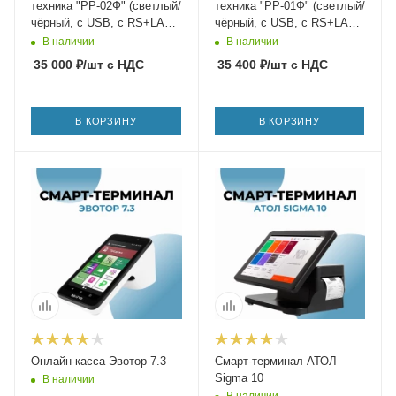
техника "РР-02Ф" (светлый/
техника "РР-01Ф" (светлый/
чёрный, с USB, с RS+LAN,
чёрный, с USB, с RS+LAN,
без ФН)
без ФН)
В наличии
В наличии
35 000
₽
/шт
с НДС
35 400
₽
/шт
с НДС
В КОРЗИНУ
В КОРЗИНУ
Онлайн-касса Эвотор 7.3
Смарт-терминал АТОЛ
Sigma 10
В наличии