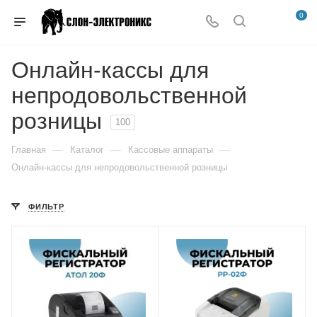
0
Онлайн-кассы для
непродовольственной
розницы
100
—
—
—
Главная
Каталог
Кассовые аппараты
Онлайн-кассы для непродовольственной розницы
ФИЛЬТР