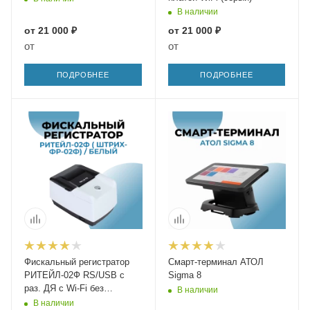
В наличии
от
21 000 ₽
от
21 000 ₽
от
от
ПОДРОБНЕЕ
ПОДРОБНЕЕ
Фискальный регистратор
Смарт-терминал АТОЛ
РИТЕЙЛ-02Ф RS/USB с
Sigma 8
раз. ДЯ c Wi-Fi без
В наличии
автоотрезчика
В наличии