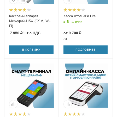
Кассовый аппарат
Касса Атол 91Ф Lite
Меркурий-115Ф (GSM, Wi-
В наличии
Fi)
7 950
₽
/шт
с НДС
от
9 700 ₽
от
В КОРЗИНУ
ПОДРОБНЕЕ