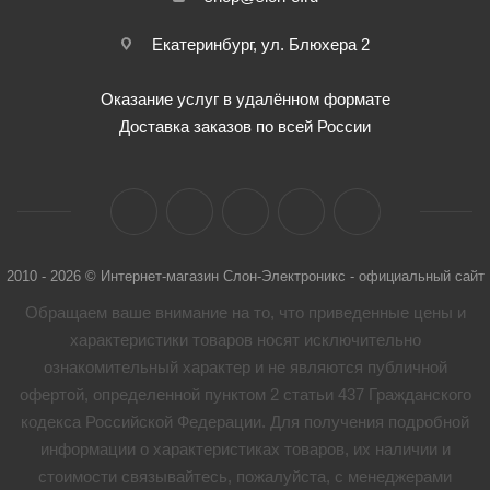
Екатеринбург, ул. Блюхера 2
Оказание услуг в удалённом формате
Доставка заказов по всей России
2010 - 2026 © Интернет-магазин Слон-Электроникс - официальный сайт
Обращаем ваше внимание на то, что приведенные цены и
характеристики товaров носят исключительно
ознакомительный характер и не являются публичной
офертой, определенной пунктом 2 статьи 437 Гражданского
кодекса Российской Федерации. Для получения подробной
информации о характеристиках товaров, их наличии и
стоимости связывайтесь, пожалуйста, с менеджерами