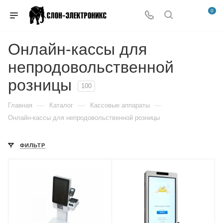
0
Онлайн-кассы для
непродовольственной
розницы
100
—
—
—
Главная
Каталог
Кассовые аппараты
Онлайн-кассы для непродовольственной розницы
ФИЛЬТР