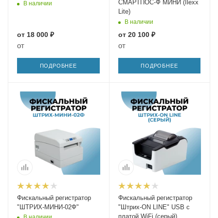
СМАРТПОС-Ф МИНИ (Ilexx
В наличии
Lite)
В наличии
от
18 000 ₽
от
20 100 ₽
от
от
ПОДРОБНЕЕ
ПОДРОБНЕЕ
Фискальный регистратор
Фискальный регистратор
"ШТРИХ-МИНИ-02Ф"
"Штрих-ON LINE" USB с
платой WiFi (серый)
В наличии