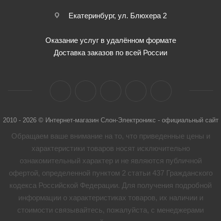
Екатеринбург, ул. Блюхера 2
Оказание услуг в удалённом формате
Доставка заказов по всей России
2010 - 2026 © Интернет-магазин Слон-Электроникс - официальный сайт
Обращаем ваше внимание на то, что приведенные цены и
характеристики товaров носят исключительно
ознакомительный характер и не являются публичной
офертой, определенной пунктом 2 статьи 437 Гражданского
кодекса Российской Федерации. Для получения подробной
информации о характеристиках товaров, их наличии и
стоимости связывайтесь, пожалуйста, с менеджерами