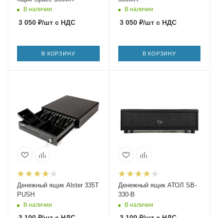
В наличии
В наличии
3 050
₽
/шт
с НДС
3 050
₽
/шт
с НДС
В КОРЗИНУ
В КОРЗИНУ
Денежный ящик Alster 335T
Денежный ящик АТОЛ SB-
PUSH
330-B
В наличии
В наличии
3 100
₽
/шт
с НДС
3 100
₽
/шт
с НДС