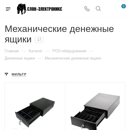
0
Механические денежные
ящики
17
—
—
—
Главная
Каталог
POS-оборудование
—
Денежные ящики
Механические денежные ящики
ФИЛЬТР