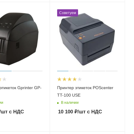
Советуем
этикеток Gprinter GP-
Принтер этикеток POScenter
TT-100 USE
ии
В наличии
/шт
с НДС
10 100
₽
/шт
с НДС