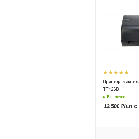
Принтер этикето
TT426B
В наличии
12 500
₽
/шт
с