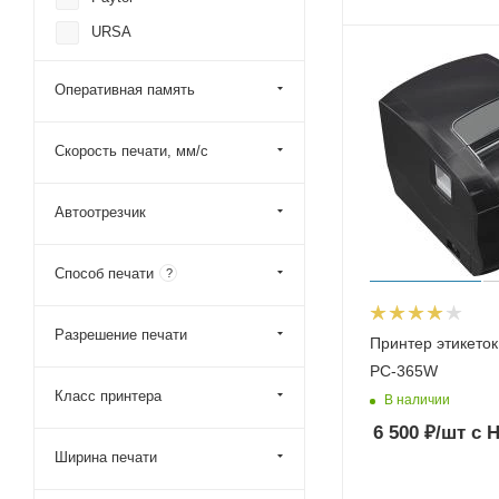
URSA
Zebra
Оперативная память
Mertech (Mercury)
FORT Formula Torgovli
Скорость печати, мм/с
SEWOO
Автоотрезчик
Способ печати
?
Разрешение печати
Принтер этикеток
PC-365W
Класс принтера
В наличии
6 500
₽
/шт
с 
Ширина печати