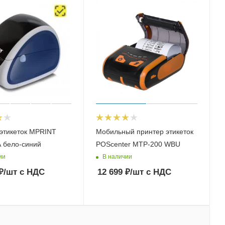
этикеток MPRINT
Мобильный принтер этикеток
 бело-синий
POScenter MTP-200 WBU
ии
В наличии
₽
/шт
с НДС
12 699
₽
/шт
с НДС