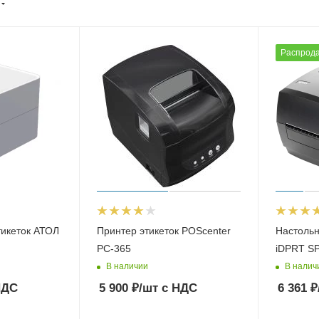
Распрод
тикеток АТОЛ
Принтер этикеток POScenter
Настоль
PC-365
iDPRT S
В наличии
В налич
НДС
5 900
₽
/шт
с НДС
6 361
₽