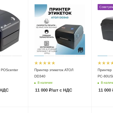
Советуе
 POScenter
Принтер этикеток АТОЛ
Принтер 
DD340
PC-80US
В наличии
В налич
 НДС
11 000
₽
/шт
с НДС
11 000