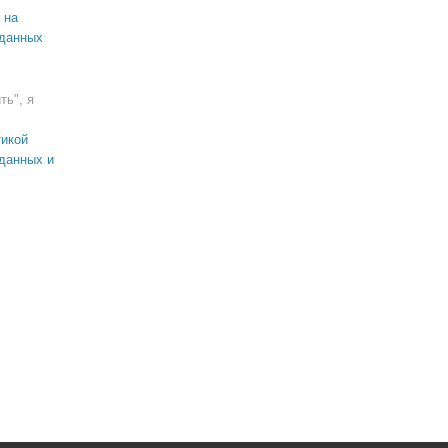
 на
 данных
ть", я
икой
данных и