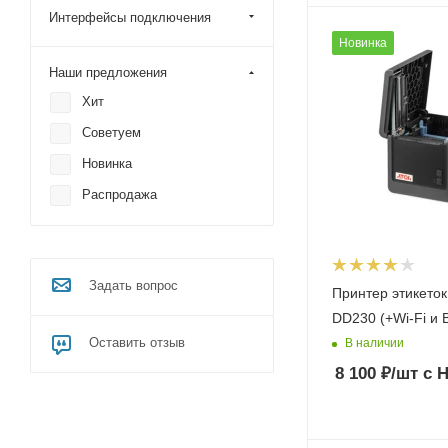
Интерфейсы подключения
Новинка
Наши предложения
Хит
Советуем
Новинка
Распродажа
Задать вопрос
Принтер этикето
DD230 (+Wi-Fi и B
Оставить отзыв
В наличии
8 100
₽
/шт
с 