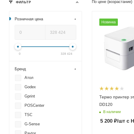
По цене (возрастание)
ФИЛЬТР
Розничная цена
Новинка
0
328 424
Бренд
Атол
Godex
Gprint
Термо принтер э
DD120
POSCenter
В наличии
TSC
5 200
₽
/шт
с 
G-Sense
Paytor