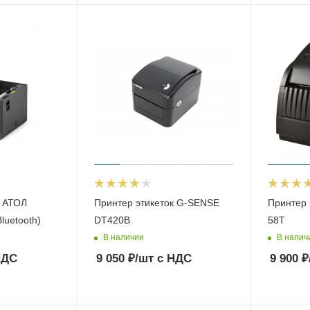
к АТОЛ
Принтер этикеток G-SENSE
Принтер 
luetooth)
DT420B
58T
В наличии
В налич
НДС
9 050
₽
/шт
с НДС
9 900
₽