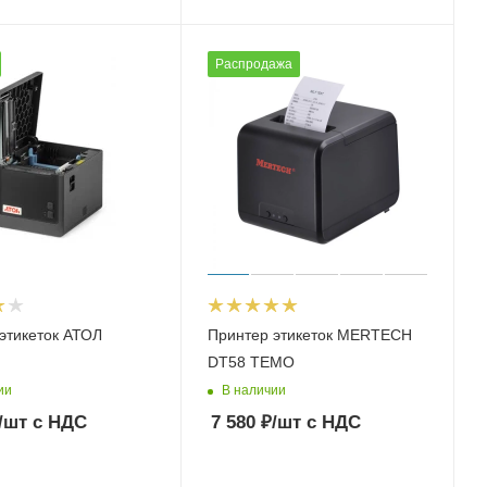
Распродажа
этикеток АТОЛ
Принтер этикеток MERTECH
DT58 TEMO
ии
В наличии
/шт
с НДС
7 580
₽
/шт
с НДС