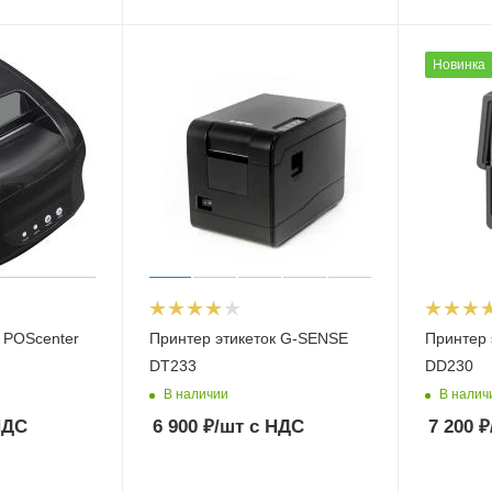
Новинка
 POScenter
Принтер этикеток G-SENSE
Принтер 
DT233
DD230
В наличии
В налич
НДС
6 900
₽
/шт
с НДС
7 200
₽