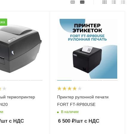
ажа
ный термопринтер
Принтер рулонной печати
P420
FORT FT-RP80USE
ии
В наличии
/шт
с НДС
6 500
₽
/шт
с НДС