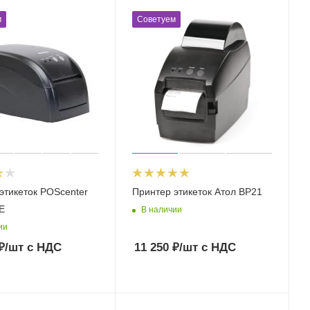
м
Советуем
этикеток POScenter
Принтер этикеток Атол BP21
E
В наличии
ии
₽
/шт
с НДС
11 250
₽
/шт
с НДС