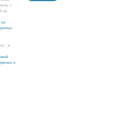
оотв. с
З на
 на
 данных
ть", я
икой
данных и