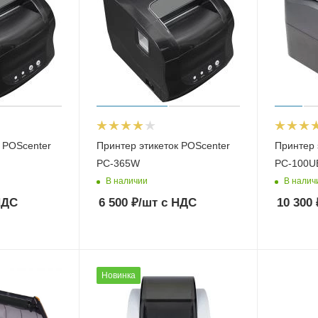
 POScenter
Принтер этикеток POScenter
Принтер 
PC-365W
PC-100U
В наличии
В налич
НДС
6 500
₽
/шт
с НДС
10 300
Новинка