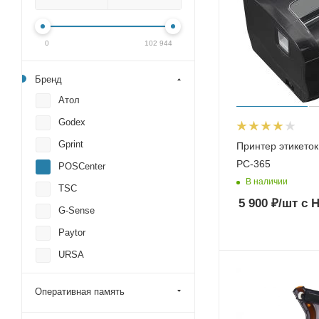
0
102 944
Бренд
Атол
Godex
Gprint
Принтер этикеток
PC-365
POSCenter
В наличии
TSC
5 900
₽
/шт
с 
G-Sense
Paytor
URSA
Zebra
Оперативная память
Mertech (Mercury)