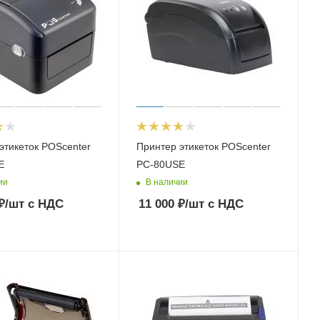
этикеток POScenter
Принтер этикеток POScenter
E
PC-80USE
ии
В наличии
₽
/шт
с НДС
11 000
₽
/шт
с НДС