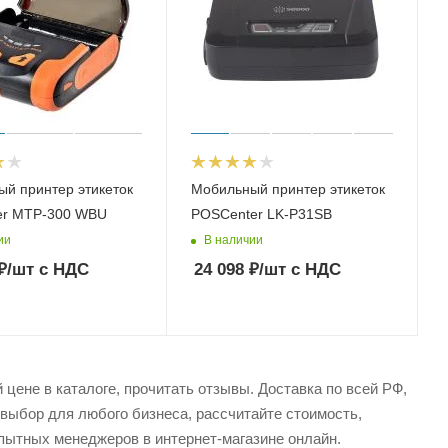
й принтер этикеток
Мобильный принтер этикеток
er MTP-300 WBU
POSCenter LK-P31SB
ии
В наличии
₽
/шт
с НДС
24 098
₽
/шт
с НДС
цене в каталоге, прочитать отзывы. Доставка по всей РФ,
 выбор для любого бизнеса, рассчитайте стоимость,
пытных менеджеров в интернет-магазине онлайн.