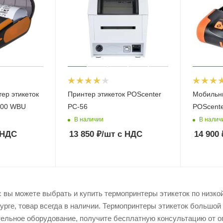
ер этикеток
Принтер этикеток POScenter
Мобильны
200 WBU
PC-56
POScent
В наличии
В налич
 НДС
13 850
₽
/шт
с НДС
14 900
 вы можете выбрать и купить термопринтеры этикеток по низкой 
урге, товар всегда в наличии. Термопринтеры этикеток большой
ельное оборудование, получите бесплатную консультацию от о