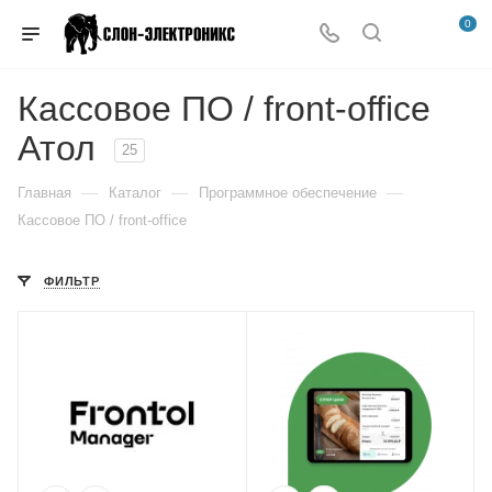
0
Кассовое ПО / front-office
Атол
25
—
—
—
Главная
Каталог
Программное обеспечение
Кассовое ПО / front-office
ФИЛЬТР