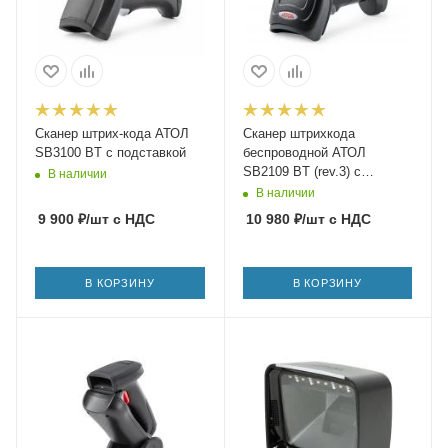
Сканер штрих-кода АТОЛ
Сканер штрихкода
SB3100 BT c подставкой
беспроводной АТОЛ
SB2109 BT (rev.3) c
В наличии
подставкой
В наличии
9 900
₽
/шт
с НДС
10 980
₽
/шт
с НДС
В КОРЗИНУ
В КОРЗИНУ