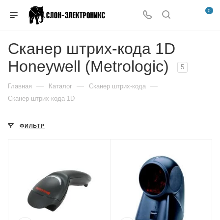
0
Сканер штрих-кода 1D
Honeywell (Metrologic)
5
—
—
—
Главная
Каталог
Сканер штрих-кода
Сканер штрих-кода 1D
ФИЛЬТР