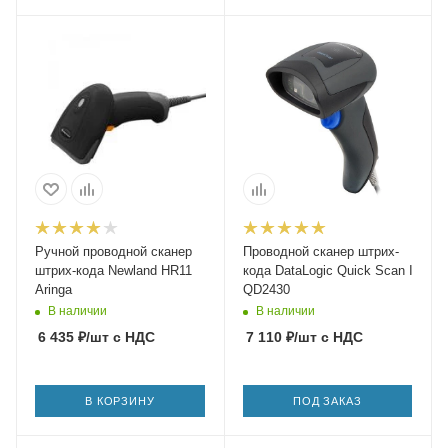
Ручной проводной сканер
Проводной сканер штрих-
штрих-кода Newland HR11
кода DataLogic Quick Scan I
Aringa
QD2430
В наличии
В наличии
6 435
₽
/шт
с НДС
7 110
₽
/шт
с НДС
В КОРЗИНУ
ПОД ЗАКАЗ