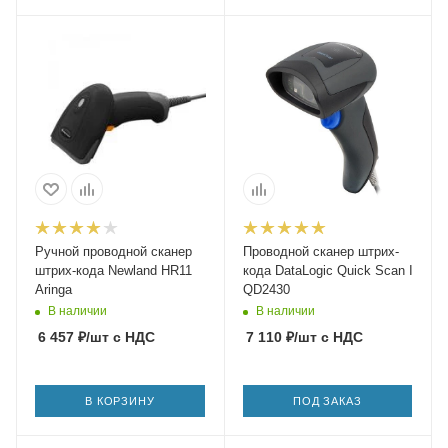
Ручной проводной сканер
Проводной сканер штрих-
штрих-кода Newland HR11
кода DataLogic Quick Scan I
Aringa
QD2430
В наличии
В наличии
6 457
₽
/шт
с НДС
7 110
₽
/шт
с НДС
В КОРЗИНУ
ПОД ЗАКАЗ