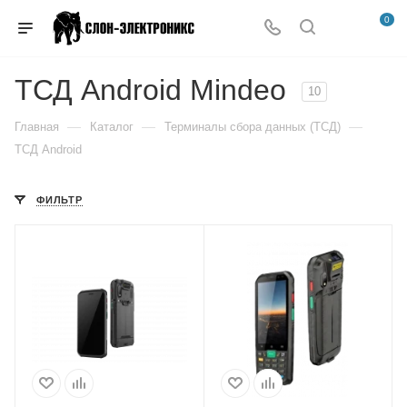
0
ТСД Android Mindeo
10
—
—
—
Главная
Каталог
Терминалы сбора данных (ТСД)
ТСД Android
ФИЛЬТР