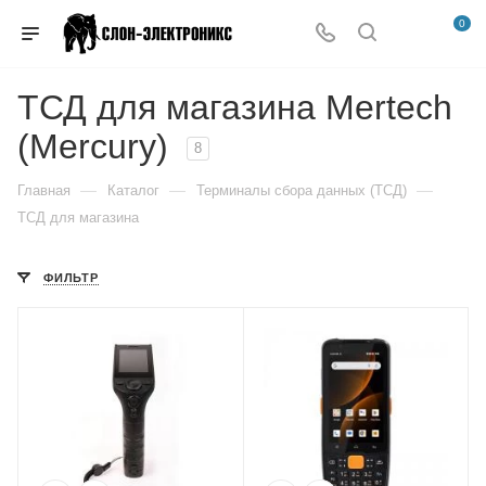
0
ТСД для магазина Mertech
(Mercury)
8
—
—
—
Главная
Каталог
Терминалы сбора данных (ТСД)
ТСД для магазина
ФИЛЬТР