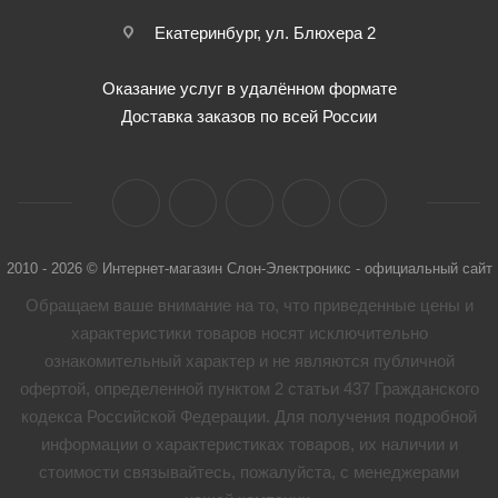
Екатеринбург, ул. Блюхера 2
Оказание услуг в удалённом формате
Доставка заказов по всей России
2010 - 2026 © Интернет-магазин Слон-Электроникс - официальный сайт
Обращаем ваше внимание на то, что приведенные цены и
характеристики товaров носят исключительно
ознакомительный характер и не являются публичной
офертой, определенной пунктом 2 статьи 437 Гражданского
кодекса Российской Федерации. Для получения подробной
информации о характеристиках товaров, их наличии и
стоимости связывайтесь, пожалуйста, с менеджерами