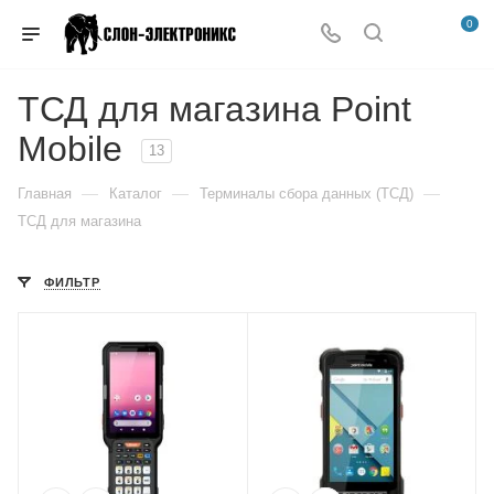
0
ТСД для магазина Point
Mobile
13
—
—
—
Главная
Каталог
Терминалы сбора данных (ТСД)
ТСД для магазина
ФИЛЬТР