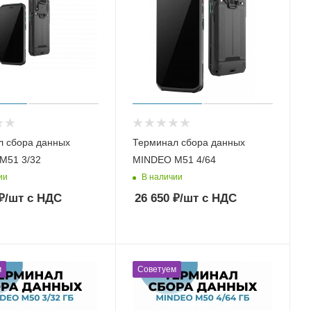
л сбора данных
Терминал сбора данных
M51 3/32
MINDEO M51 4/64
ии
В наличии
₽
/шт
с НДС
26 650
₽
/шт
с НДС
м
Советуем