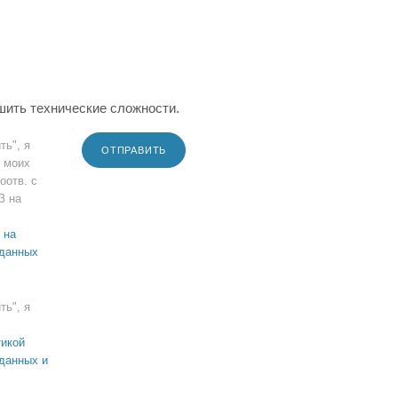
шить технические сложности.
ть", я
ОТПРАВИТЬ
 моих
оотв. с
З на
 на
 данных
ть", я
икой
данных и