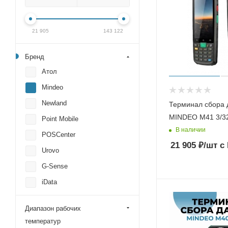
21 905
143 122
Бренд
Атол
Mindeo
Newland
Терминал сбора 
MINDEO M41 3/3
Point Mobile
В наличии
POSCenter
21 905
₽
/шт
с
Urovo
G-Sense
iData
CipherLab
Диапазон рабочих
Mertech (Mercury)
температур