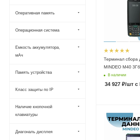
Space
MobileBase
Оперативная память
Операционная система
Емкость аккумулятора,
мАч
Терминал сбора 
MINDEO M40 3Гб
Память устройства
В наличии
34 927
₽
/шт
с
Класс защиты по IP
Наличие кнопочной
клавиатуры
Диагональ дисплея