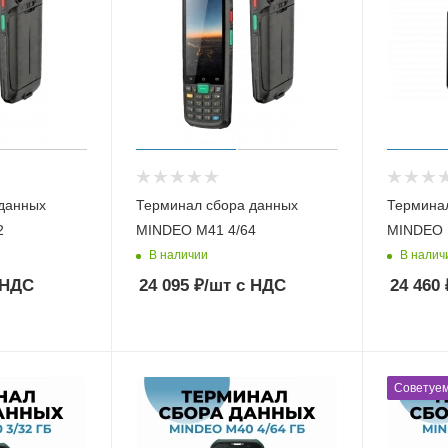
данных
Терминал сбора данных
Термина
2
MINDEO M41 4/64
MINDEO 
В наличии
В налич
 НДС
24 095
₽
/шт
с НДС
24 460
Советуе