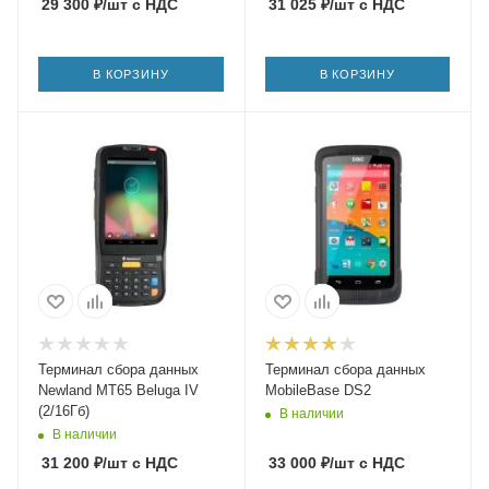
29 300
₽
/шт
с НДС
31 025
₽
/шт
с НДС
В КОРЗИНУ
В КОРЗИНУ
Терминал сбора данных
Терминал сбора данных
Newland MT65 Beluga IV
MobileBase DS2
(2/16Гб)
В наличии
В наличии
31 200
₽
/шт
с НДС
33 000
₽
/шт
с НДС