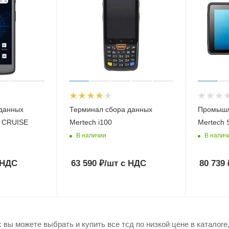
данных
Терминал сбора данных
Промышл
 CRUISE
Mertech i100
Mertech 
В наличии
В налич
 НДС
63 590
₽
/шт
с НДС
80 739
вы можете выбрать и купить все тсд по низкой цене в каталоге