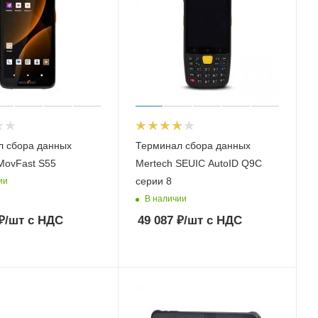
л сбора данных
Терминал сбора данных
MovFast S55
Mertech SEUIC AutoID Q9C
серии 8
ии
В наличии
₽
/шт
с НДС
49 087
₽
/шт
с НДС