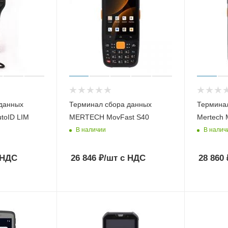
данных
Терминал сбора данных
Термина
toID LIM
MERTECH MovFast S40
Mertech 
В наличии
В налич
 НДС
26 846
₽
/шт
с НДС
28 860