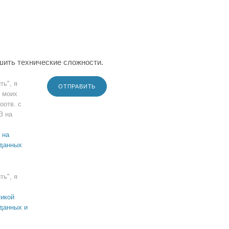
шить технические сложности.
ть", я
ОТПРАВИТЬ
 моих
оотв. с
З на
 на
 данных
ть", я
икой
данных и