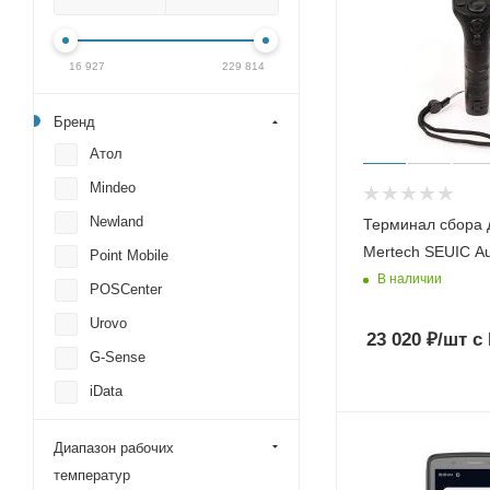
16 927
229 814
Бренд
Атол
Mindeo
Newland
Терминал сбора 
Mertech SEUIC Au
Point Mobile
В наличии
POSCenter
Urovo
23 020
₽
/шт
с
G-Sense
iData
CipherLab
Диапазон рабочих
Mertech (Mercury)
температур