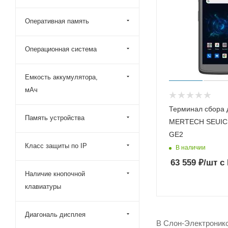
Space
MobileBase
Оперативная память
Операционная система
Емкость аккумулятора,
мАч
Терминал сбора 
Память устройства
MERTECH SEUIC
GE2
Класс защиты по IP
В наличии
63 559
₽
/шт
с
Наличие кнопочной
клавиатуры
Диагональ дисплея
В Слон-Электроникс 