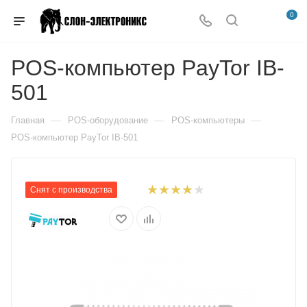
0
POS-компьютер PayTor IB-
501
—
—
—
Главная
POS-оборудование
POS-компьютеры
POS-компьютер PayTor IB-501
Снят с производства