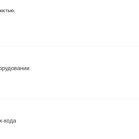
мостью.
борудовании
х-кода