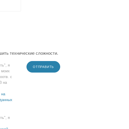
шить технические сложности.
ть", я
ОТПРАВИТЬ
 моих
оотв. с
З на
 на
 данных
ть", я