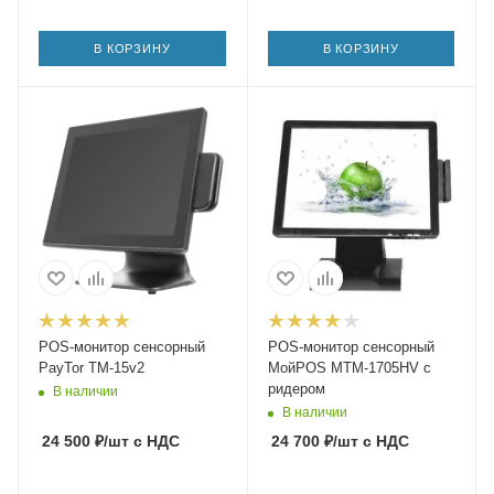
В КОРЗИНУ
В КОРЗИНУ
POS-монитор сенсорный
POS-монитор сенсорный
PayTor TM-15v2
МойPOS MTM-1705HV с
ридером
В наличии
В наличии
24 500
₽
/шт
с НДС
24 700
₽
/шт
с НДС