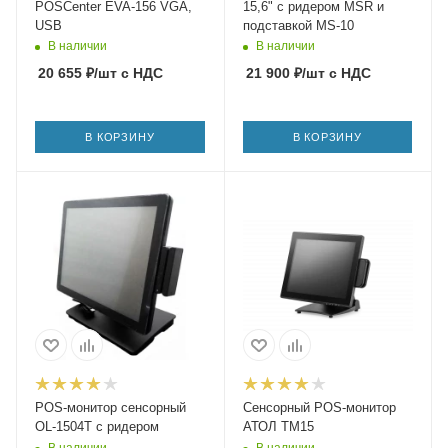
POSCenter EVA-156 VGA,
15,6" с ридером MSR и
USB
подставкой MS-10
В наличии
В наличии
20 655
₽
/шт
с НДС
21 900
₽
/шт
с НДС
В КОРЗИНУ
В КОРЗИНУ
POS-монитор сенсорный
Сенсорный POS-монитор
OL-1504T с ридером
АТОЛ TM15
В наличии
В наличии