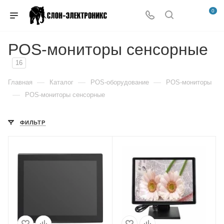
0
POS-мониторы сенсорные
16
—
—
—
Главная
Каталог
POS-оборудование
POS-мониторы
—
POS-мониторы сенсорные
ФИЛЬТР