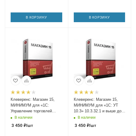
В КОРЗИНУ
В КОРЗИНУ
Клеверенс: Магазин 15,
Клеверенс: Магазин 15,
МИНИМУМ для «1С:
МИНИМУМ для «1С: УТ
Управление торговлей
10.3» 10.3.32.1 и выше до
11.4»
10.3.x.x
В наличии
В наличии
3 450
₽
/шт
3 450
₽
/шт