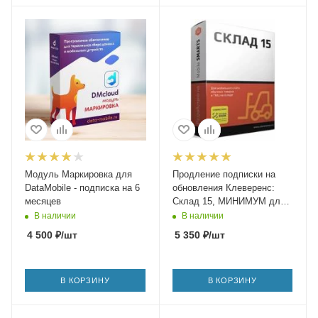
Модуль Маркировка для
Продление подписки на
DataMobile - подписка на 6
обновления Клеверенс:
месяцев
Склад 15, МИНИМУМ для
конфигурации на базе «1С:
В наличии
В наличии
Предприятия 8» на 1 год
4 500
₽
/шт
5 350
₽
/шт
В КОРЗИНУ
В КОРЗИНУ