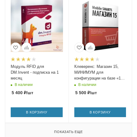
Модуль RFID для
Клеверенс: Магазин 15,
DM.Invent - подписка на 1
МИНИМУМ для
месяц
конфигурации на базе «1С:
Предприятия 8.2»
В наличии
В наличии
5 400
₽
/шт
5 500
₽
/шт
В КОРЗИНУ
В КОРЗИНУ
ПОКАЗАТЬ ЕЩЕ