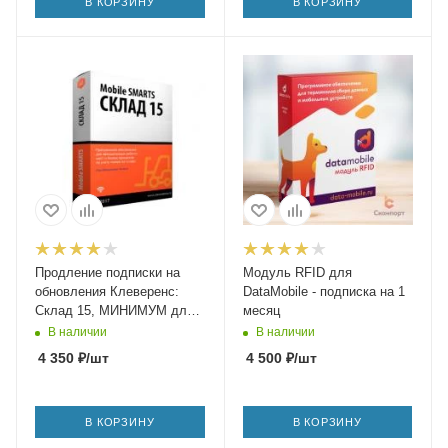
В КОРЗИНУ
В КОРЗИНУ
Продление подписки на
Модуль RFID для
обновления Клеверенс:
DataMobile - подписка на 1
Склад 15, МИНИМУМ для
месяц
«1С: УПП» 1.3.92.1 и выше
В наличии
В наличии
до 1.3.x.x
4 350
₽
/шт
4 500
₽
/шт
В КОРЗИНУ
В КОРЗИНУ