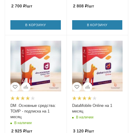
2 700
₽
/шт
2 808
₽
/шт
В КОРЗИНУ
В КОРЗИНУ
DM .Основные средства:
DataMobile Online на 1
ТОИР - подписка на 1
месяц
месяц
В наличии
В наличии
2 925
₽
/шт
3 120
₽
/шт