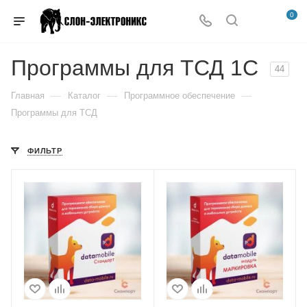
0
Программы для ТСД 1С
44
—
—
—
Главная
Каталог
Программное обеспечение
Программы для ТСД
ФИЛЬТР