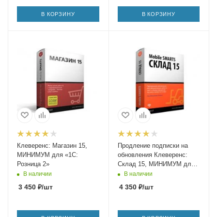
В КОРЗИНУ
В КОРЗИНУ
Клеверенс: Магазин 15,
Продление подписки на
МИНИМУМ для «1С:
обновления Клеверенс:
Розница 2»
Склад 15, МИНИМУМ для
«1С: УТ» 10.3.32.1 и выше
В наличии
В наличии
до 10.3.x.x
3 450
₽
/шт
4 350
₽
/шт