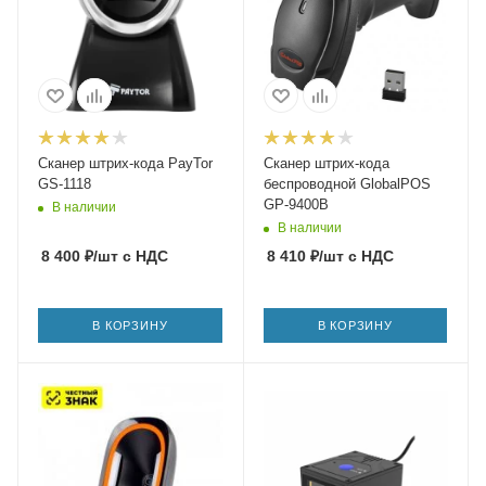
Сканер штрих-кода PayTor
Сканер штрих-кода
GS-1118
беспроводной GlobalPOS
GP-9400B
В наличии
В наличии
8 400
₽
/шт
с НДС
8 410
₽
/шт
с НДС
В КОРЗИНУ
В КОРЗИНУ