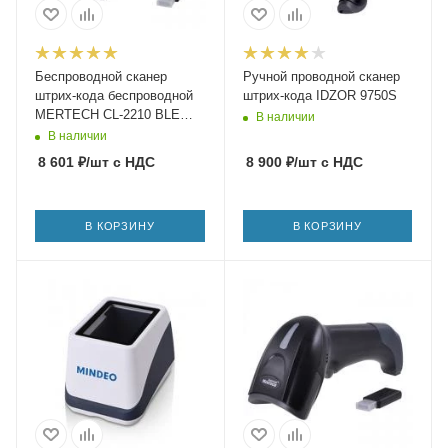
Беспроводной сканер
Ручной проводной сканер
штрих-кода беспроводной
штрих-кода IDZOR 9750S
MERTECH CL-2210 BLE
В наличии
Dongle P2D
В наличии
8 601
₽
/шт
с НДС
8 900
₽
/шт
с НДС
В КОРЗИНУ
В КОРЗИНУ