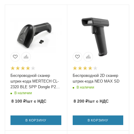
Беспроводной сканер
Беспроводной 2D сканер
штрих-кода MERTECH CL-
штрих-кода NEO MAX SD
2320 BLE SPP Dongle P2D
В наличии
USB black
В наличии
8 100
₽
/шт
с НДС
8 200
₽
/шт
с НДС
В КОРЗИНУ
В КОРЗИНУ