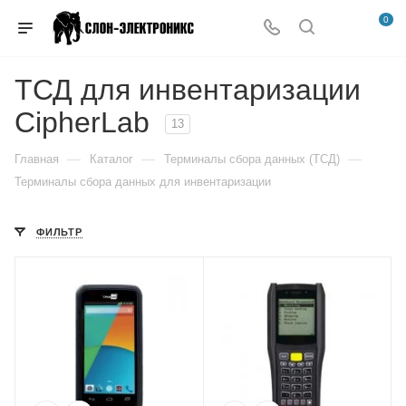
0
ТСД для инвентаризации
CipherLab
13
—
—
—
Главная
Каталог
Терминалы сбора данных (ТСД)
Терминалы сбора данных для инвентаризации
ФИЛЬТР