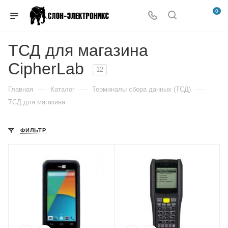
0
ТСД для магазина
CipherLab
12
—
—
—
Главная
Каталог
Терминалы сбора данных (ТСД)
ТСД для магазина
ФИЛЬТР