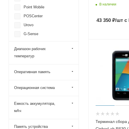
В наличии
Point Mobile
POSCenter
43 350
₽
/шт
с
Urovo
G-Sense
iData
Диапазон рабочих
CipherLab
температур
Mertech (Mercury)
Space
Оперативная память
MobileBase
Операционная система
Емкость аккумулятора,
мАч
Терминал сбора 
Память устройства
CipherLab RS30 (