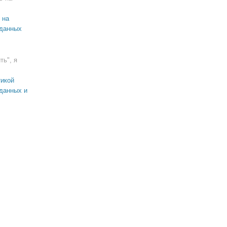
 на
 данных
ть", я
икой
данных и