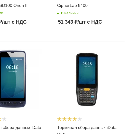
SD100 Orion II
CipherLab 8400
ии
В наличии
₽
/шт
с НДС
51 343
₽
/шт
с НДС
 сбора данных iData
Терминал сбора данных iData