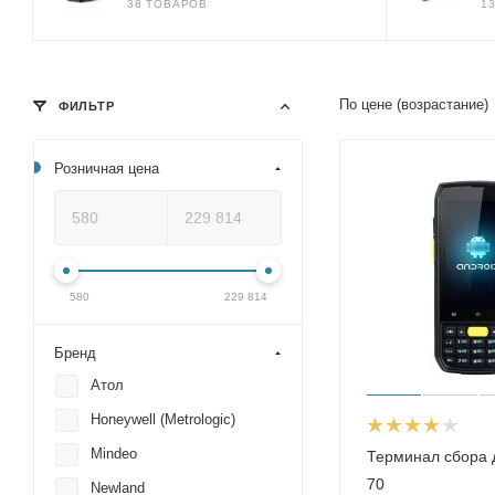
38 ТОВАРОВ
1
По цене (возрастание)
ФИЛЬТР
Розничная цена
580
229 814
Бренд
Атол
Honeywell (Metrologic)
Mindeo
Терминал сбора 
70
Newland