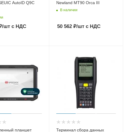
SEUIC AutoID Q9C
Newland MT90 Orca III
В наличии
ии
₽
/шт
с НДС
50 562
₽
/шт
с НДС
енный планшет
Терминал сбора данных