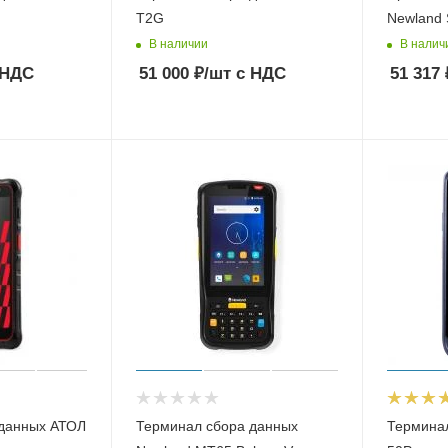
T2G
Newland 
В наличии
В налич
 НДС
51 000
₽
/шт
с НДС
51 317
 данных АТОЛ
Терминал сбора данных
Терминал