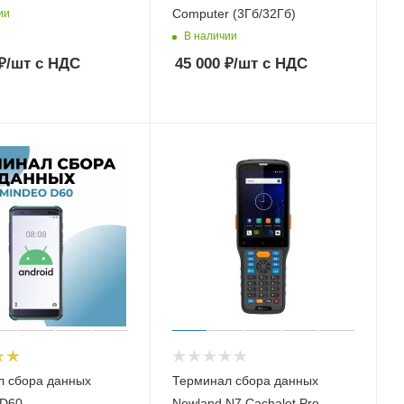
Computer (3Гб/32Гб)
ии
В наличии
₽
/шт
с НДС
45 000
₽
/шт
с НДС
л сбора данных
Терминал сбора данных
D60
Newland N7 Cachalot Pro