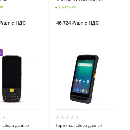
ии
В наличии
₽
/шт
с НДС
46 724
₽
/шт
с НДС
м
л сбора данных
Терминал сбора данных