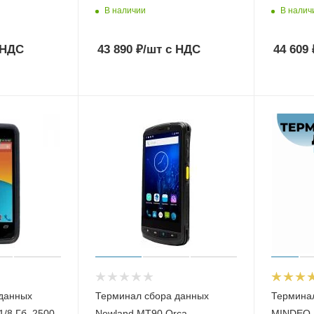
В наличии
В налич
 НДС
43 890
₽
/шт
с НДС
44 609
данных
Терминал сбора данных
Термина
1/8 Гб, 2500
Newland MT90 Orca
MINDEO 