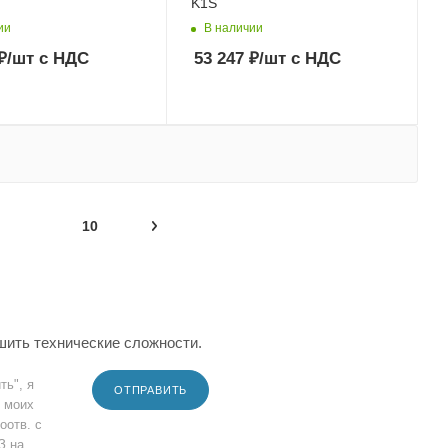
K1S
ии
В наличии
₽
/шт
с НДС
53 247
₽
/шт
с НДС
10
шить технические сложности.
ть", я
ОТПРАВИТЬ
 моих
оотв. с
З на