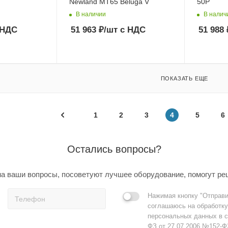
Newland MT65 Beluga V
50P
В наличии
В налич
 НДС
51 963
₽
/шт
с НДС
51 988
ПОКАЗАТЬ ЕЩЕ
1
2
3
4
5
6
Остались вопросы?
а ваши вопросы, посоветуют лучшее оборудование, помогут ре
Нажимая кнопку "Отправи
соглашаюсь на обработку
персональных данных в с
ФЗ от 27.07.2006 №152-Ф