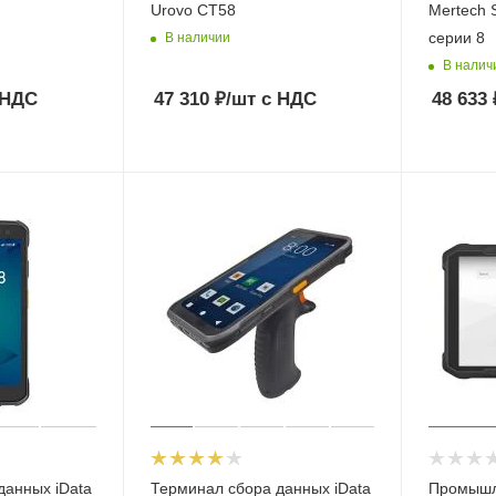
Urovo CT58
Mertech 
серии 8
В наличии
В налич
 НДС
47 310
₽
/шт
с НДС
48 633
данных iData
Терминал сбора данных iData
Промышл