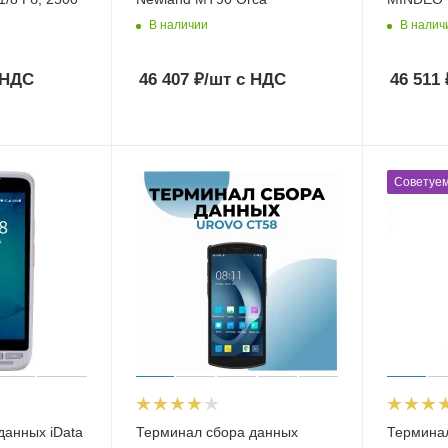
В наличии
В налич
 НДС
46 407
₽
/шт
с НДС
46 511
Советуе
данных iData
Терминал сбора данных
Термина