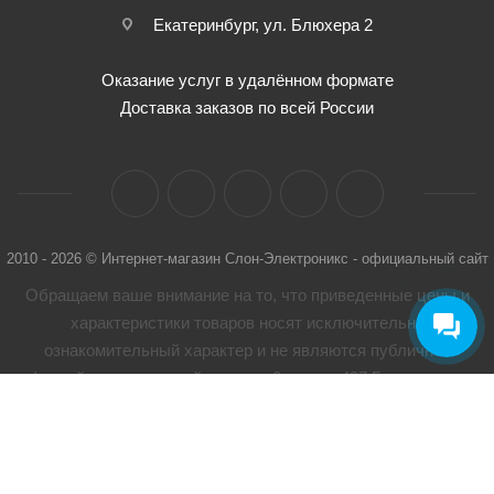
Екатеринбург, ул. Блюхера 2
Оказание услуг в удалённом формате
Доставка заказов по всей России
2010 - 2026 © Интернет-магазин Слон-Электроникс - официальный сайт
Обращаем ваше внимание на то, что приведенные цены и
характеристики товaров носят исключительно
ознакомительный характер и не являются публичной
офертой, определенной пунктом 2 статьи 437 Гражданского
кодекса Российской Федерации. Для получения подробной
информации о характеристиках товaров, их наличии и
стоимости связывайтесь, пожалуйста, с менеджерами
нашей компании.