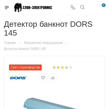
0
Детектор банкнот DORS
145
—
—
Главная
Банковское оборудование
Детектор банкнот DORS 145
Снят с производства